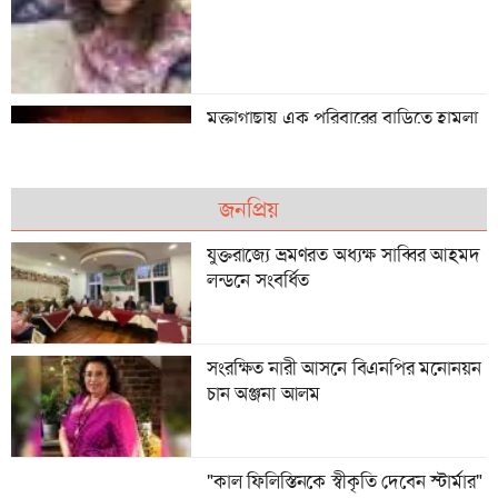
মুক্তাগাছায় এক পরিবারের বাড়িতে হামলা
ও অগ্নিসংযোগের অভিযোগ, বিএনপি
নেতার বিরুদ্ধে অভিযোগ
জনপ্রিয়
বাংলাদেশ-চীনের জি-টু-জি চুক্তি, গ্রামীণ
উন্নয়নে খুলছে নতুন দিগন্ত
যুক্তরাজ্যে ভ্রমণরত অধ্যক্ষ সাব্বির আহমদ
লন্ডনে সংবর্ধিত
টাঙ্গাইলের তন্বী লন্ডনের নিউহ্যাম
সংরক্ষিত নারী আসনে বিএনপির মনোনয়ন
কাউন্সিলর
চান অঞ্জনা আলম
"কাল ফিলিস্তিনকে স্বীকৃতি দেবেন স্টার্মার"