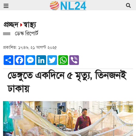
প্রচ্ছদ
স্বাস্থ্য
ডেস্ক রিপোর্ট
প্রকাশিত: ১৭:৪৬, ২১ আগস্ট ২০২৫
Share
Facebook
Messenger
LinkedIn
Twitter
WhatsApp
Viber
ডেঙ্গুতে একদিনে ৫ মৃত্যু, তিনজনই
ঢাকায়