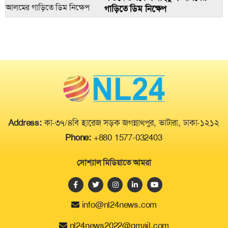
সংরক্ষিত নারী আসনে আলোচনায়
মিছিল
গাড়িতে ডিম নিক্ষেপ
ফাহমিদা মজিদ
বিএনপি নেতা ফজলুর রহমানের গ্রেপ্তার
দাবিতে বাসার সামনে অবস্থান
সংরক্ষিত নারী আসনে বিএনপির মনোনয়ন
চান অঞ্জনা আলম
নিরঙ্কুশ সংখ্যাগরিষ্ঠতা যেমন বড় বিজয়,
Address:
কা-৩৭/৪বি হারেজ সড়ক জগন্নাথপুর, ভাটারা, ঢাকা-১২১২
তেমনি এটি একটি কঠিন পরীক্ষা
Phone:
+880 1577-032403
সোশ্যাল মিডিয়াতে আমরা
info@nl24news.com
nl24news2022@gmail.com