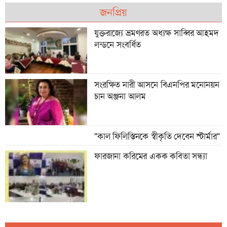
জনপ্রিয়
বাংলাদেশ-চীনের জি-টু-জি চুক্তি, গ্রামীণ
উন্নয়নে খুলছে নতুন দিগন্ত
যুক্তরাজ্যে ভ্রমণরত অধ্যক্ষ সাব্বির আহমদ
লন্ডনে সংবর্ধিত
টাঙ্গাইলের তন্বী লন্ডনের নিউহ্যাম
সংরক্ষিত নারী আসনে বিএনপির মনোনয়ন
কাউন্সিলর
চান অঞ্জনা আলম
"কাল ফিলিস্তিনকে স্বীকৃতি দেবেন স্টার্মার"
ফারজানা করিমের একক কবিতা সন্ধ্যা
যুক্তরাজ্যের স্থানীয় নির্বাচন ২০২৬
"ভোটাররা লেবার বনাম কনজারভেটিভ’
দ্বন্দ্বে সীমাবদ্ধ থাকতে চান না।