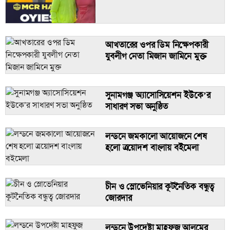
যুক্তরাজ্য বঙ্গবন্ধু পরিষদ গ্রেটার
আখতারের ওপর ডিম নিক্ষেপকারী
মেজর জিয়া স্বাধীনতার ঘোষণা পত্র পাঠ
ম্যানচেস্টার শাখার আয়োজনে জাতীয়
যুবলীগ নেতা মিজান জামিনে মুক্ত
করেছেন এটাতো মীমাংসিত
শোক দিবস উদযাপন
লন্ডনে জমকালো আয়োজনে শেষ হলো
সুনামগঞ্জ অ্যাসোসিয়েশন ইউকে’র
ত্রয়োদশ বাংলায় বইমেলা
সাধারণ সভা অনুষ্ঠিত
অকালপ্রয়াত সাংবাদিককে নিয়ে নুরুল হক
শিপুর স্মারকগ্রন্থ ‘শেষান্ত’
এমন ঘটনা অনাকাঙ্ক্ষিত: এতসব মৃত্যুর
লন্ডনে জমকালো আয়োজনে শেষ
দায় কার?
হলো ত্রয়োদশ বাংলায় বইমেলা
বাংলাদেশসহ ৯ দেশের ওপর ভিসা
চীন ও স্লোভেনিয়ার কূটনৈতিক বন্ধুত্ব
নিষেধাজ্ঞা সংযুক্ত আরব আমিরাতের
জোরদার
ধানমন্ডিতে আ.লীগ-যুবলীগের ঝটিকা
লন্ডনে উপদেষ্টা মাহফুজ আলমের