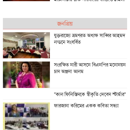
ও অগ্নিসংযোগের অভিযোগ, বিএনপি
নেতার বিরুদ্ধে অভিযোগ
জনপ্রিয়
বাংলাদেশ-চীনের জি-টু-জি চুক্তি, গ্রামীণ
উন্নয়নে খুলছে নতুন দিগন্ত
যুক্তরাজ্যে ভ্রমণরত অধ্যক্ষ সাব্বির আহমদ
লন্ডনে সংবর্ধিত
টাঙ্গাইলের তন্বী লন্ডনের নিউহ্যাম
সংরক্ষিত নারী আসনে বিএনপির মনোনয়ন
কাউন্সিলর
চান অঞ্জনা আলম
"কাল ফিলিস্তিনকে স্বীকৃতি দেবেন স্টার্মার"
ফারজানা করিমের একক কবিতা সন্ধ্যা
যুক্তরাজ্যের স্থানীয় নির্বাচন ২০২৬